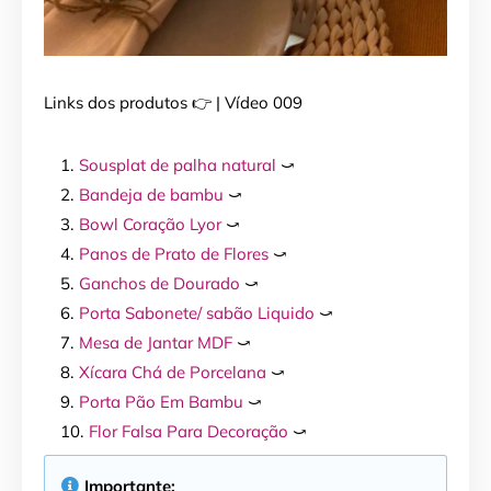
Links dos produtos 👉 | Vídeo 009
Sousplat de palha natural
⤻
Bandeja de bambu
⤻
Bowl Coração Lyor
⤻
Panos de Prato de Flores
⤻
Ganchos de Dourado
⤻
Porta Sabonete/ sabão Liquido
⤻
Mesa de Jantar MDF
⤻
Xícara Chá de Porcelana
⤻
Porta Pão Em Bambu
⤻
Flor Falsa Para Decoração
⤻
Importante
: